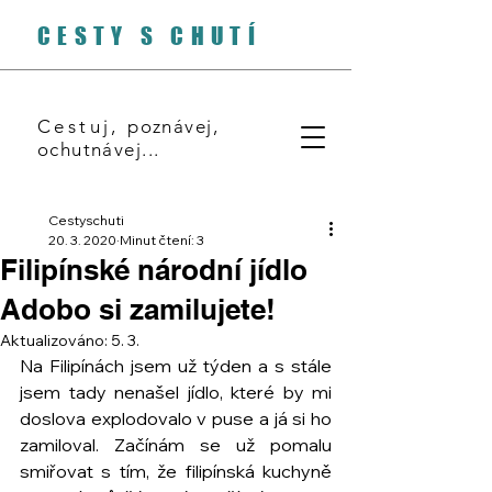
CESTY S CHUTÍ
Cestuj,
poznávej,
ochutnávej...
Cestyschuti
20. 3. 2020
Minut čtení: 3
Filipínské národní jídlo
Adobo si zamilujete!
Aktualizováno:
5. 3.
Na Filipínách jsem už týden a s stále 
jsem tady nenašel jídlo, které by mi 
doslova explodovalo v puse a já si ho 
zamiloval. Začínám se už pomalu 
smiřovat s tím, že filipínská kuchyně 