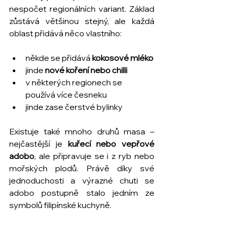
nespočet regionálních variant. Základ 
zůstává většinou stejný, ale každá 
oblast přidává něco vlastního:
někde se přidává 
kokosové mléko
jinde 
nové koření nebo chilli
v některých regionech se 
používá více česneku
jinde zase čerstvé bylinky
Existuje také mnoho druhů masa – 
nejčastější je 
kuřecí nebo vepřové 
adobo
, ale připravuje se i z ryb nebo 
mořských plodů. Právě díky své 
jednoduchosti a výrazné chuti se 
adobo postupně stalo jedním ze 
symbolů filipínské kuchyně.