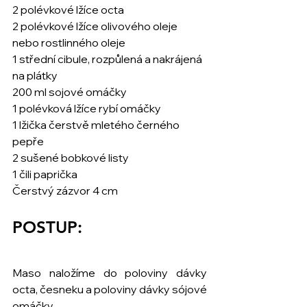
2 polévkové lžíce octa
2 polévkové lžíce olivového oleje 
nebo rostlinného oleje
1 střední cibule, rozpůlená a nakrájená 
na plátky 
200 ml sojové omáčky
1 polévková lžíce rybí omáčky 
1 lžička čerstvě mletého černého 
pepře
2 sušené bobkové listy
1 čili paprička
Čerstvý zázvor 4 cm
POSTUP:
Maso naložíme do poloviny dávky 
octa, česneku a poloviny dávky sójové 
omáčky