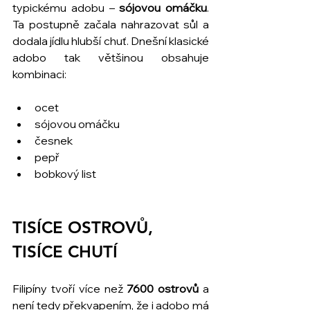
typickému adobu – 
sójovou omáčku
. 
Ta postupně začala nahrazovat sůl a 
dodala jídlu hlubší chuť. Dnešní klasické 
adobo tak většinou obsahuje 
kombinaci:
ocet
sójovou omáčku
česnek
pepř
bobkový list
TISÍCE OSTROVŮ, 
TISÍCE CHUTÍ
Filipíny tvoří více než 
7600 ostrovů
 a 
není tedy překvapením, že i adobo má 