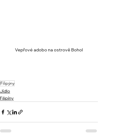
Vepřové adobo na ostrově Bohol
Filipýny
Jídlo
Filipíny