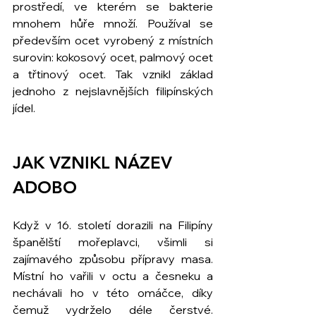
prostředí, ve kterém se bakterie 
mnohem hůře množí. Používal se 
především ocet vyrobený z místních 
surovin: kokosový ocet, palmový ocet 
a třtinový ocet. Tak vznikl základ 
jednoho z nejslavnějších filipínských 
jídel.
JAK VZNIKL NÁZEV 
ADOBO
Když v 16. století dorazili na Filipíny 
španělští mořeplavci, všimli si 
zajímavého způsobu přípravy masa. 
Místní ho vařili v octu a česneku a 
nechávali ho v této omáčce, díky 
čemuž vydrželo déle čerstvé. 