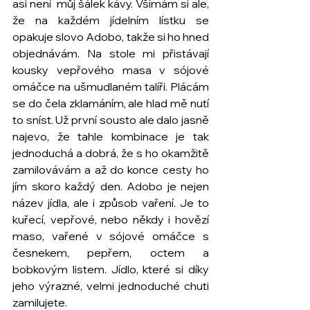
asi není  můj šálek kávy. Všímám si ale, 
že na každém jídelním lístku se 
opakuje slovo Adobo, takže si ho hned 
objednávám. Na stole mi přistávají 
kousky vepřového masa v sójové 
omáčce na ušmudlaném talíři. Plácám 
se do čela zklamáním, ale hlad mě nutí 
to sníst. Už první sousto ale dalo jasně 
najevo, že tahle kombinace je tak 
jednoduchá a dobrá, že s ho okamžitě 
zamilovávám a až do konce cesty ho 
jím skoro každý den.
 Adobo je nejen 
název jídla, ale i způsob vaření. Je to 
kuřecí, vepřové, nebo někdy i hovězí 
maso, vařené v sójové omáčce s 
česnekem, pepřem, octem a 
bobkovým listem. Jídlo, které si díky 
jeho výrazné, velmi jednoduché chuti 
zamilujete.