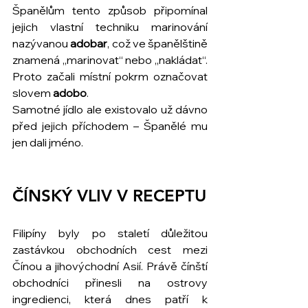
Španělům tento způsob připomínal 
jejich vlastní techniku marinování 
nazývanou 
adobar
, což ve španělštině 
znamená „marinovat“ nebo „nakládat“. 
Proto začali místní pokrm označovat 
slovem 
adobo
.
Samotné jídlo ale existovalo už dávno 
před jejich příchodem – Španělé mu 
jen dali jméno.
ČÍNSKÝ VLIV V RECEPTU
Filipíny byly po staletí důležitou 
zastávkou obchodních cest mezi 
Čínou a jihovýchodní Asií. Právě čínští 
obchodníci přinesli na ostrovy 
ingredienci, která dnes patří k 