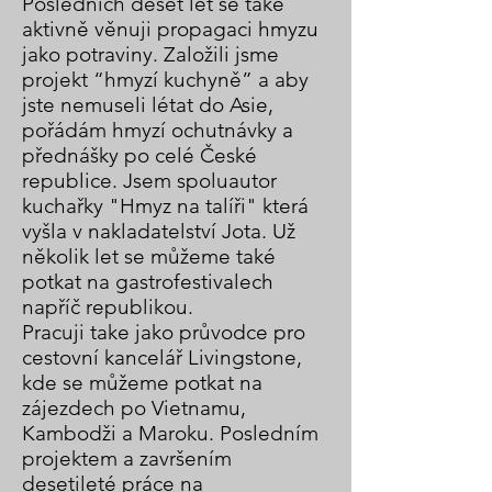
Posledních deset let se také
aktivně věnuji propagaci hmyzu
jako potraviny. Založili jsme
projekt “hmyzí kuchyně” a aby
jste nemuseli létat do Asie,
pořádám hmyzí ochutnávky a
přednášky po celé České
republice. Jsem spoluautor
kuchařky "Hmyz na talíři" která
vyšla v nakladatelství Jota. Už
několik let se můžeme také
potkat na gastrofestivalech
napříč republikou.
Pracuji take jako průvodce pro
cestovní kancelář Livingstone,
kde se můžeme potkat na
zájezdech po Vietnamu,
Kambodži a Maroku. Posledním
projektem a završením
desetileté práce na