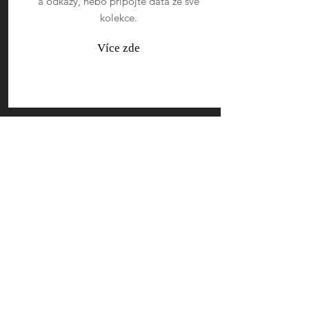
a odkazy, nebo připojte data ze své
kolekce.
Více zde