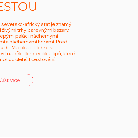
ESTOU
 seversko-africký stát je známý
 živými trhy, barevnými bazary,
lepými paláci, nádhernými
mi a nádhernými horami. Před
u do Maroka je dobré se
vit na několik specifik a tipů, které
ohou ulehčit cestování.
Číst více