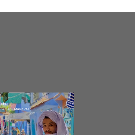
schuti
. 2019
Minut čtení: 3