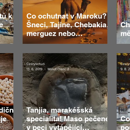
tů k
Co ochutnat v Maroku?
e
Šneci, Tajine, Chebakia,
Ch
merguez nebo
mě
pomerančový džus!
Cestyschuti
Cesty
13. 6. 2019
9. 8. 
Minut čtení: 2
diční
Tanjia, marakéšská
je
specialita! Maso pečené
Co
v peci vytápějící
po