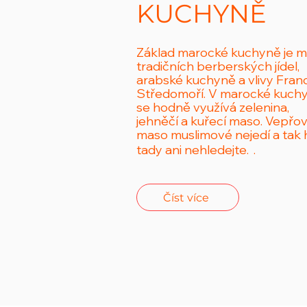
KUCHYNĚ
Základ marocké kuchyně
je m
tradičních berberských jídel,
arabské kuchyně a vlivy Franc
Středomoří. V marocké kuchy
se hodně využívá zelenina,
jehněčí a kuřecí maso. Vepřo
maso muslimové nejedí a tak 
tady ani nehledejte.
.
Číst více