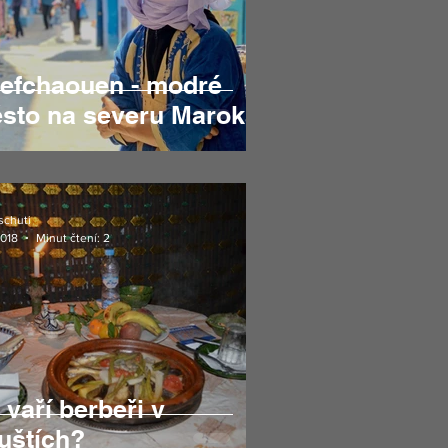
efchaouen - modré
sto na severu Maroka
schuti
2018
Minut čtení: 2
 vaří berbeři v
uštích?