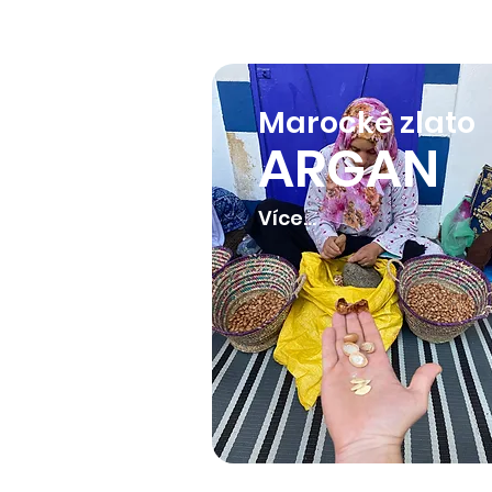
Marocké zlato
ARGAN
Více...