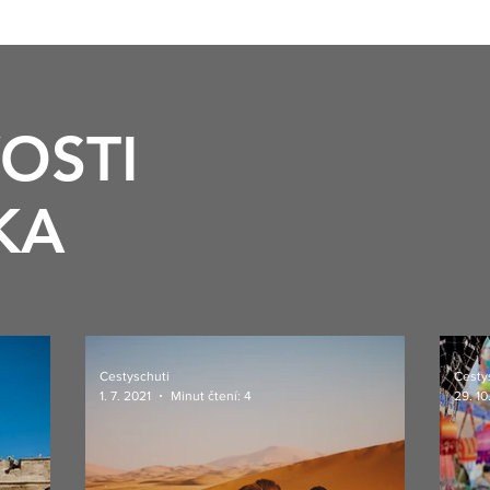
OSTI
KA
Cestyschuti
Cesty
1. 7. 2021
29. 10
Minut čtení: 4