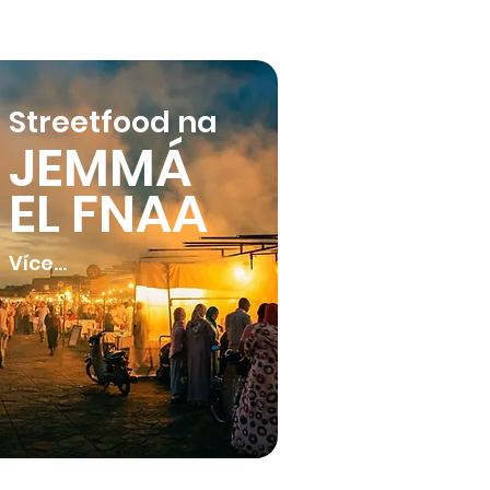
Streetfood na
JEMMÁ
EL FNAA
Více...