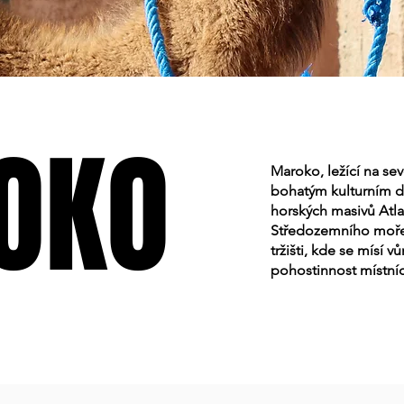
OKO
OKO
Maroko, ležící na se
bohatým kulturním d
horských masivů Atl
Středozemního moře
tržišti, kde se mísí v
pohostinnost místníc