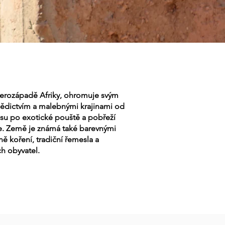
verozápadě Afriky, ohromuje svým
ědictvím a malebnými krajinami od
asu po exotické pouště a pobřeží
. Země je známá také barevnými
ůně koření, tradiční řemesla a
h obyvatel.