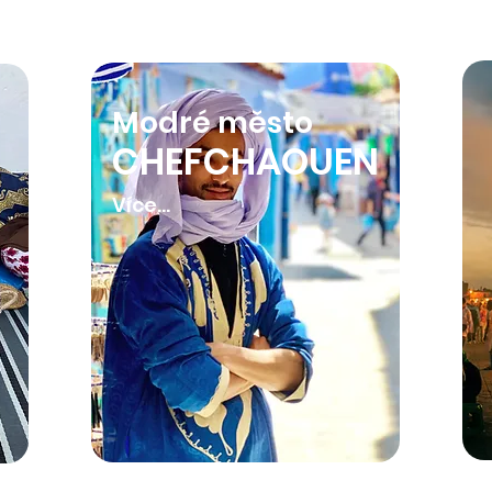
Modré město
CHEFCHAOUEN
Více...