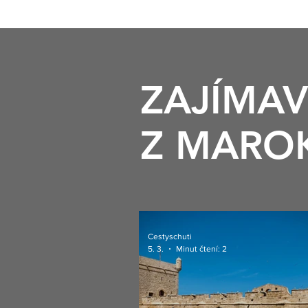
ZAJÍMAV
Z MARO
Cestyschuti
5. 3.
Minut čtení: 2