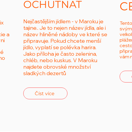
OCHUTNAT
C
Nejčastějším jídlem -
v Maroku je
ix
Tento
tajine.. Je to nejen název jídla, ale i
svými
ie a
název hliněné nádoby ve které se
velko
ni
pláže
připravuje. Pokud chcete menší
cesto
jídlo, vyplatí se polévka harira.
připra
vé
Jako příloha je často zelenina,
vám m
ho
chléb, nebo kuskus. V Maroku
najdete obrovské množství
sladkých dezertů
Číst více