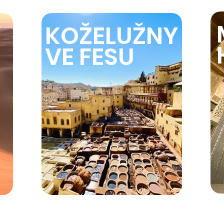
KOŽELUŽNY
VE FESU