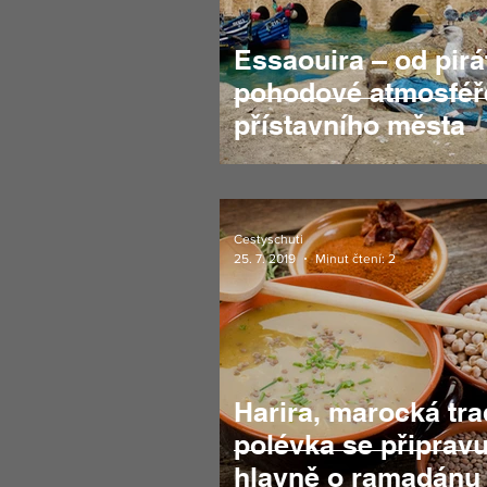
Essaouira – od pirá
pohodové atmosféř
přístavního města
Cestyschuti
25. 7. 2019
Minut čtení: 2
Harira, marocká tra
polévka se připravu
hlavně o ramadánu