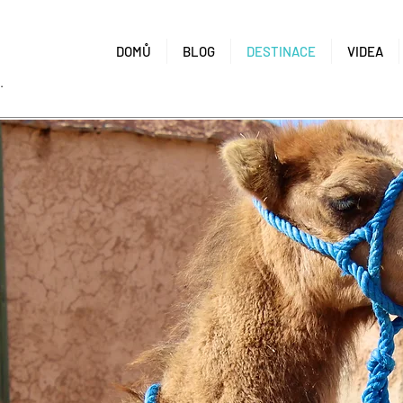
Í
DOMŮ
BLOG
DESTINACE
VIDEA
.