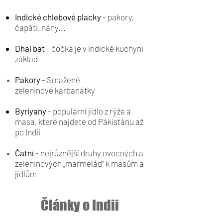
Indické chlebové placky
- pakory,
čapáti, nány...
Dhal bat
- čočka je v indické kuchyni
základ
Pakory
- Smažené
zeleninové
karbanátky
Byriyany
- populární jídlo z rýže a
masa, které najdete od Pákistánu až
po Indii
​Čatní
- nejrůznější druhy ovocných a
zeleninových
„
marmelád
“
k masům a
jídlům
Články o Indii