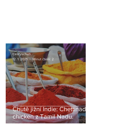
Cestyschuti
12. 1. 2021
Minut čtení: 2
Chutě jižní Indie: Chettinad
chicken z Tamil Nadu.