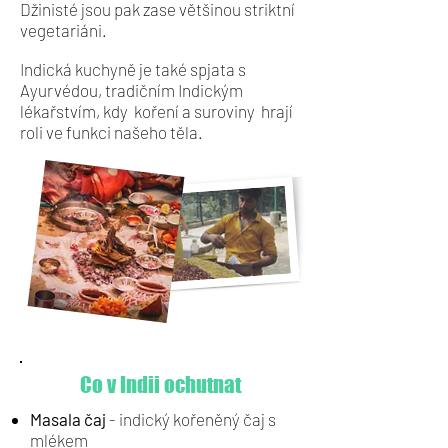
Džinisté jsou pak zase většinou striktní
vegetariáni.
Indická kuchyně je také spjata s
Ayurvédou, tradičním Indickým
lékařstvím, kdy koření a
suroviny hrají
roli ve funkci našeho těla.
Co v Indii ochutnat
Masala čaj
- indický kořeněný čaj s
mlékem