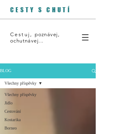
CESTY S CHUTÍ
Cestuj,
poznávej,
ochutnávej...
BLOG
Všechny příspěvky
Všechny příspěvky
Jídlo
Cestování
Kostarika
Borneo