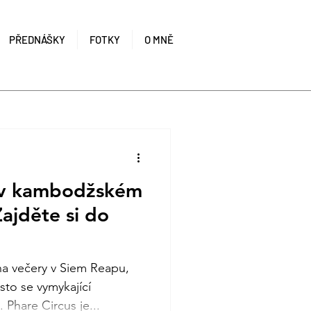
PŘEDNÁŠKY
FOTKY
O MNĚ
 v kambodžském
ajděte si do
na večery v Siem Reapu,
sto se vymykající
 Phare Circus je...