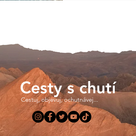
Cesty s chutí
Cestuj, objevuj, ochutnávej...