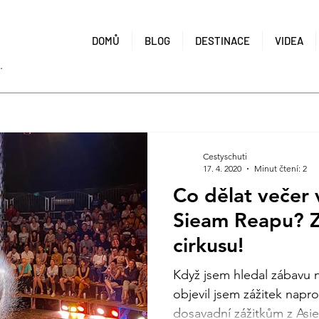
Í
DOMŮ
BLOG
DESTINACE
VIDEA
.
Cestyschuti
17. 4. 2020
Minut čtení: 2
Co dělat večer
Sieam Reapu? Z
cirkusu!
Když jsem hledal zábavu 
objevil jsem zážitek napro
dosavadní zážitkům z Asie.