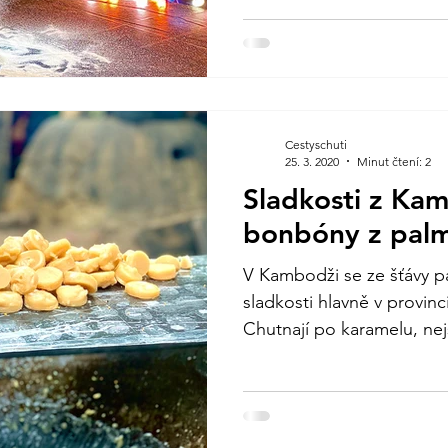
Cestyschuti
25. 3. 2020
Minut čtení: 2
Sladkosti z Ka
bonbóny z pal
V Kambodži se ze šťávy p
sladkosti hlavně v provi
Chutnají po karamelu, nejs