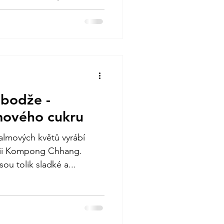
mbodže -
mového cukru
almových květů vyrábí
ncii Kompong Chhang.
ou tolik sladké a...