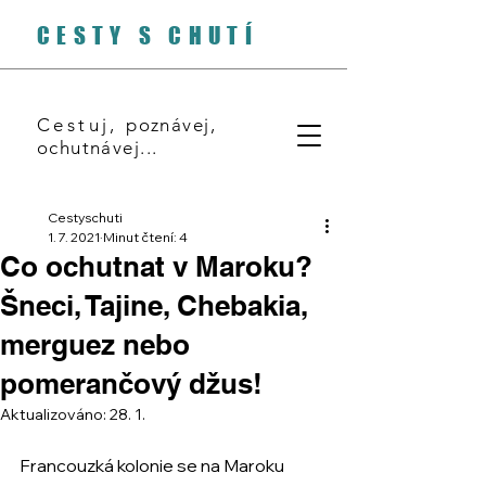
CESTY S CHUTÍ
Cestuj,
poznávej,
ochutnávej...
Cestyschuti
1. 7. 2021
Minut čtení: 4
Co ochutnat v Maroku?
Šneci, Tajine, Chebakia,
merguez nebo
pomerančový džus!
Aktualizováno:
28. 1.
Francouzká kolonie se na Maroku 