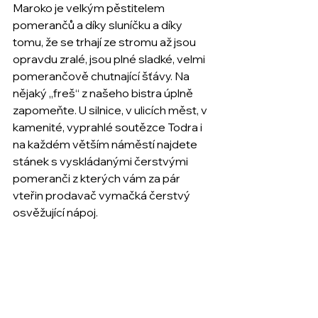
Maroko je velkým pěstitelem 
pomerančů a díky sluníčku a díky 
tomu, že se trhají ze stromu až jsou 
opravdu zralé, jsou plné sladké, velmi 
pomerančově chutnající šťávy. Na 
nějaký „freš“ z našeho bistra úplně 
zapomeňte. U silnice, v ulicích měst, v 
kamenité, vyprahlé soutězce Todra i 
na každém větším náměstí najdete 
stánek s vyskládanými čerstvými 
pomeranči z kterých vám za pár 
vteřin prodavač vymačká čerstvý 
osvěžující nápoj.