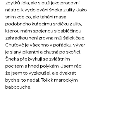
zbytků jídla, ale slouží jako pracovní 
nástroj k vydolování šneka z ulity. Jako 
sním kde co, ale tahání masa 
podobného kuřecímu srdíčku z ulity, 
kterou mám spojenou s babiččinou 
zahrádkou není zrovna můj šálek čaje. 
Chuťově je všechno v pořádku, vývar 
je slaný, pikantní a chutná po skořici. 
Šneka přežvykuji se zvláštním 
pocitem a hned polykám. Jsem rád, 
že jsem to vyzkoušel, ale dvakrát 
bych si to nedal. Tolik k marockým 
babbouche.