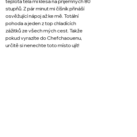
teplota těla mi klesá na příjemných 80 
stupňů. Z pár minut mi číšník přináší 
osvěžující nápoj až ke mě. Totální 
pohoda a jeden z top chladících 
zážitků ze všech mých cest. Takže 
pokud vyrazíte do Chefchaouenu, 
určitě si nenechte toto místo ujít!