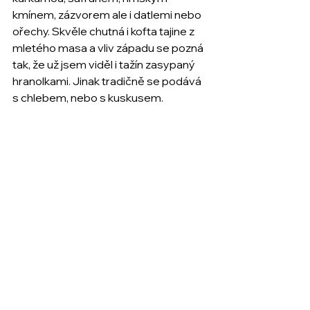
kmínem, zázvorem ale i datlemi nebo 
ořechy. Skvěle chutná i kofta tajine z 
mletého masa a vliv západu se pozná 
tak, že už jsem viděl i tažín zasypaný 
hranolkami. Jinak tradičně se podává 
s chlebem, nebo s kuskusem.