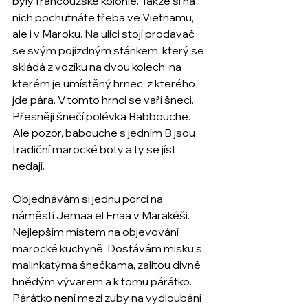
byly francouzské kolonie. Takže si na 
nich pochutnáte třeba ve Vietnamu, 
ale i v Maroku. Na ulici stojí prodavač 
se svým pojízdným stánkem, který se 
skládá z vozíku na dvou kolech, na 
kterém je umístěný hrnec, z kterého 
jde pára. V tomto hrnci se vaří šneci. 
Přesněji šnečí polévka Babbouche. 
Ale pozor, babouche s jedním B jsou 
tradiční marocké boty a ty se jíst 
nedají. 
Objednávám si jednu porci na 
náměstí Jemaa el Fnaa v Marakéši. 
Nejlepším místem na objevování 
marocké kuchyně. Dostávám misku s 
malinkatýma šnečkama, zalitou divně 
hnědým vývarem a k tomu párátko. 
Párátko není mezi zuby na vydloubání 