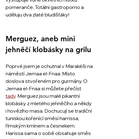
pomeranče. Totální gastroporno a 
uděluju dva zlaté bludišťáky!
Merguez, aneb mini 
jehněčí klobásky na grilu
Poprvé jsem je ochutnal v Marakéši na 
náměstí Jemaa el-Fnaa. Místo 
doslova stvořeném pro gurmány. O 
Jemaa el-Fnaa si můžete přečíst
tady
.
 Merguez jsou malé pikantní 
klobásky z mletého jehněčího a někdy 
i hovězího masa. Dochucují se tradiční 
tuniskou kořenící směsí harrissa, 
římským kmínem a česnekem. 
Harissa sama o sobě obsahuje směs 