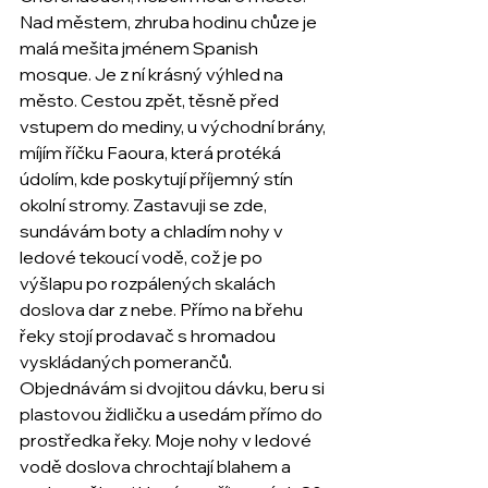
Nad městem, zhruba hodinu chůze je 
malá mešita jménem Spanish 
mosque. Je z ní krásný výhled na 
město. Cestou zpět, těsně před 
vstupem do mediny, u východní brány, 
míjím říčku Faoura, která protéká 
údolím, kde poskytují příjemný stín 
okolní stromy. Zastavuji se zde, 
sundávám boty a chladím nohy v 
ledové tekoucí vodě, což je po 
výšlapu po rozpálených skalách 
doslova dar z nebe. Přímo na břehu 
řeky stojí prodavač s hromadou 
vyskládaných pomerančů. 
Objednávám si dvojitou dávku, beru si 
plastovou židličku a usedám přímo do 
prostředka řeky. Moje nohy v ledové 
vodě doslova chrochtají blahem a 