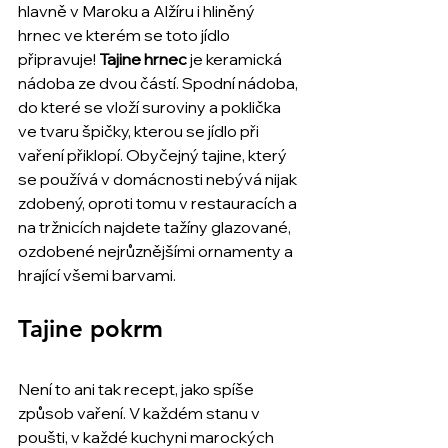
hlavně v Maroku a Alžíru i hliněný 
hrnec ve kterém se toto jídlo 
připravuje! 
Tajine hrnec 
je keramická 
nádoba ze dvou částí. Spodní nádoba, 
do které se vloží suroviny a poklička 
ve tvaru špičky, kterou se jídlo při 
vaření přiklopí. Obyčejný tajine, který 
se používá v domácnosti nebývá nijak 
zdobený, oproti tomu v restauracích a 
na tržnicích najdete tažíny glazované, 
ozdobené nejrůznějšími ornamenty a 
hrající všemi barvami. 
Tajine pokrm
Není to ani tak recept, jako spíše 
způsob vaření. V každém stanu v 
poušti, v každé kuchyni marockých 