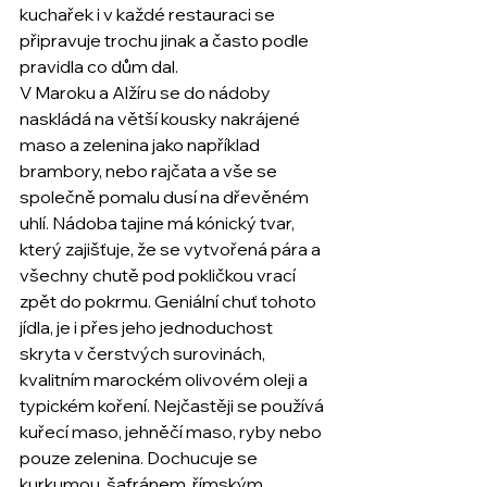
kuchařek i v každé restauraci se 
připravuje trochu jinak a často podle 
pravidla co dům dal.
V Maroku a Alžíru se do nádoby 
naskládá na větší kousky nakrájené 
maso a zelenina jako například 
brambory, nebo rajčata a vše se 
společně pomalu dusí na dřevěném 
uhlí. Nádoba tajine má kónický tvar, 
který zajišťuje, že se vytvořená pára a 
všechny chutě pod pokličkou vrací 
zpět do pokrmu. Geniální chuť tohoto 
jídla, je i přes jeho jednoduchost 
skryta v čerstvých surovinách, 
kvalitním marockém olivovém oleji a 
typickém koření. Nejčastěji se používá 
kuřecí maso, jehněčí maso, ryby nebo 
pouze zelenina. Dochucuje se 
kurkumou, šafránem, římským 