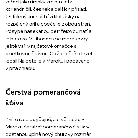
koření jako římský kmín, mletý 
koriandr, čili, česnek a dalších přísad. 
Ostřílený kuchař hází klobásky na 
rozpálený gril a opeče je z obou stran. 
Posype nasekanou petrželovou natí a 
je hotovo. V Libanonu se merguezky 
ještě vaří v rajčatové omáčce s 
limetkovou šťávou. Což je ještě o level 
lepší! Najdete je v Maroku i podávané 
v pita chlebu.
Čerstvá pomerančová 
šťáva
Zní to sice obyčejně, ale věřte, že v 
Maroku čerstvé pomerančové šťávy 
dostanou úplně nový chuťový rozměr. 