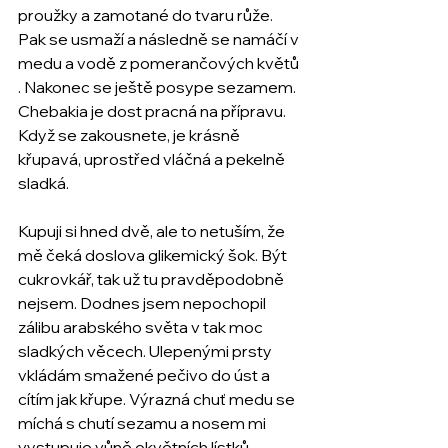
proužky a zamotané do tvaru růže. 
Pak se usmaží a následně se namáčí v 
medu a vodě z pomerančových květů 
. Nakonec se ještě posype sezamem. 
Chebakia je dost pracná na přípravu. 
Když se zakousnete, je krásně 
křupavá, uprostřed vláčná a pekelně 
sladká. 
Kupuji si hned dvě, ale to netuším, že 
mě čeká doslova glikemický šok. Být 
cukrovkář, tak už tu pravděpodobně 
nejsem. Dodnes jsem nepochopil 
zálibu arabského světa v tak moc 
sladkých věcech. Ulepenými prsty 
vkládám smažené pečivo do úst a 
cítím jak křupe. Výrazná chuť medu se 
míchá s chutí sezamu a nosem mi 
vystupuje vůně okvětních lístků 