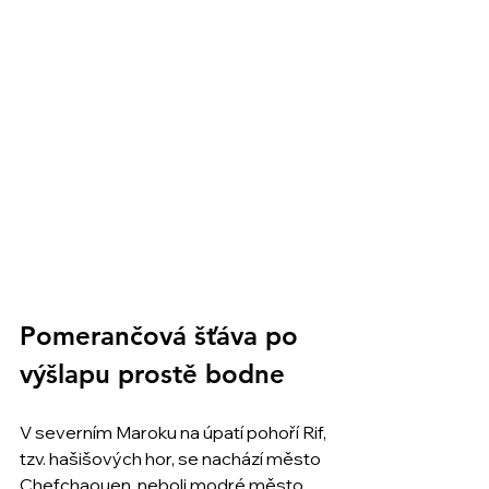
Pomerančová šťáva po 
výšlapu prostě bodne
V severním Maroku na úpatí pohoří Rif, 
tzv. hašišových hor, se nachází město 
Chefchaouen, neboli modré město. 