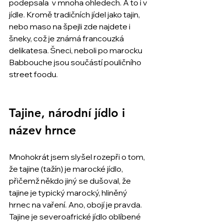
podepsala  v mnoha ohledech. A to i v 
jídle. Kromě tradičních jídel jako tajin, 
nebo maso na špejli zde najdete i 
šneky, což je známá francouzká 
delikatesa. Šneci, neboli po marocku 
Babbouche jsou součástí pouličního 
street foodu.
Tajine, národní jídlo i 
název hrnce
Mnohokrát jsem slyšel rozepři o tom, 
že tajine (tažín) je marocké jídlo, 
přičemž někdo jiný se dušoval, že 
tajine je typický marocký, hliněný 
hrnec na vaření. Ano, obojí je pravda. 
Tajine je severoafrické jídlo oblíbené 