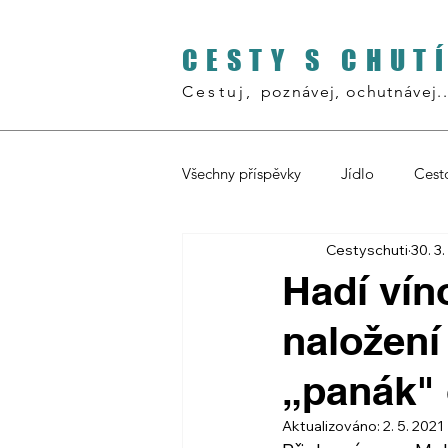
CESTY S CHUT
Cestuj,
poznávej, ochutnávej..
Všechny příspěvky
Jídlo
Cest
Cestyschuti
30. 3
Filipíny
Turecko
Za jíd
Hadí víno
naložení
Jordánsko
„panák"
Aktualizováno:
2. 5. 2021