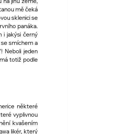
na jihu země, 
tanou mě čeká 
ou sklenici se 
rvního panáka. 
 jakýsi černý 
y se smíchem a 
 Neboli jeden 
má totiž podle 
erice některé 
teré vyplivnou 
omění kvašením 
wa likér, který 