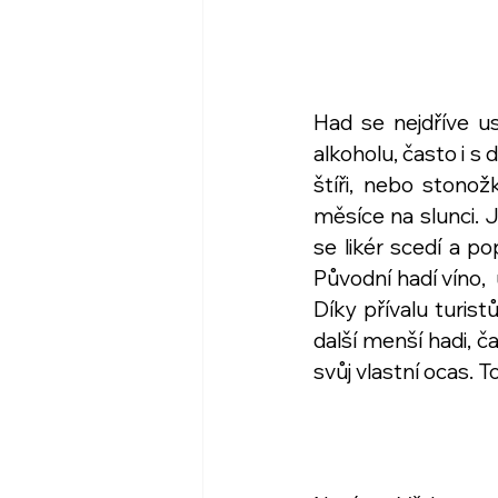
Had se nejdříve us
alkoholu, často i s 
štíři, nebo stono
měsíce na slunci. 
se likér scedí a p
Původní hadí víno, 
Díky přívalu turist
další menší hadi, č
svůj vlastní ocas. T