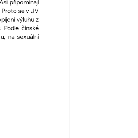
ii připomínají 
 Proto se v JV 
píjení výluhu z 
 Podle čínské 
u, na sexuální 