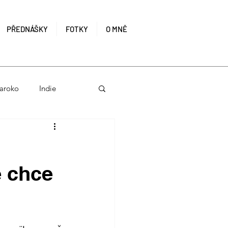
PŘEDNÁŠKY
FOTKY
O MNĚ
aroko
Indie
nie
Zanzibar
e chce