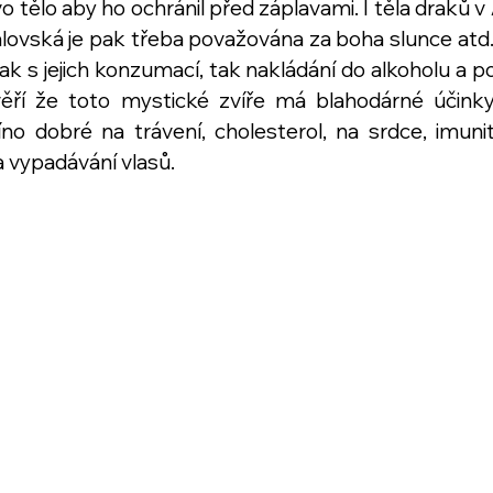
ělo aby ho ochránil před záplavami. I těla draků v As
álovská je pak třeba považována za boha slunce atd.
jak s jejich konzumací, tak nakládání do alkoholu a po
věří že toto mystické zvíře má blahodárné účinky.
íno dobré na trávení, cholesterol, na srdce, imunit
na vypadávání vlasů.