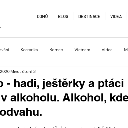
Í
DOMŮ
BLOG
DESTINACE
VIDEA
.
ování
Kostarika
Borneo
Vietnam
Videa
M
. 2020
Minut čtení: 3
lem po Česku
Kambodža
Laos
Polynésie
Tanzá
 - hadi, ještěrky a ptáci
 v alkoholu. Alkohol, kd
 odvahu.