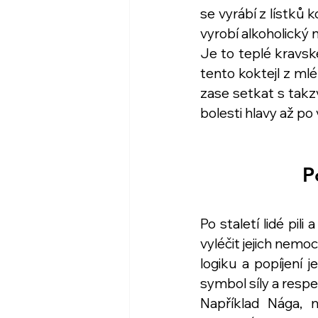
se vyrábí z lístků 
vyrobí alkoholický n
Je to teplé kravsk
tento koktejl z mlé
zase setkat s takzv
bolesti hlavy až po
P
Po staletí lidé pili
vyléčit jejich nemoc
logiku a popíjení j
symbol síly a respe
Například Nága, m