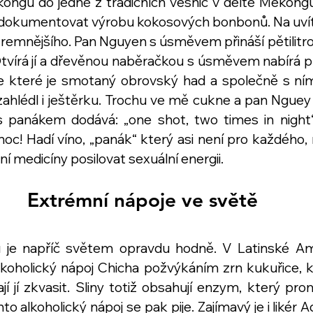
ngu do jedné z tradičních vesnic v deltě Mekongu 
dokumentovat výrobu kokosových bonbonů. Na uví
remnějšího. Pan Nguyen s úsměvem přináší pětilitrov
Otvírá jí a dřevěnou naběračkou s úsměvem nabírá p
 které je smotaný obrovský had a společně s ním i
 zahlédl i ještěrku. Trochu ve mě cukne a pan Ngue
 panákem dodává: „one shot, two times in night“!
oc! Hadí víno, „panák“ který asi není pro každého, 
í medicíny posilovat sexuální energii. 
Extrémní nápoje ve světě
 je napříč světem opravdu hodně. V Latinské Am
lkoholický nápoj Chicha požvýkáním zrn kukuřice, k
í jí zkvasit. Sliny totiž obsahují enzym, který pr
to alkoholický nápoj se pak pije. Zajímavý je i likér Aq