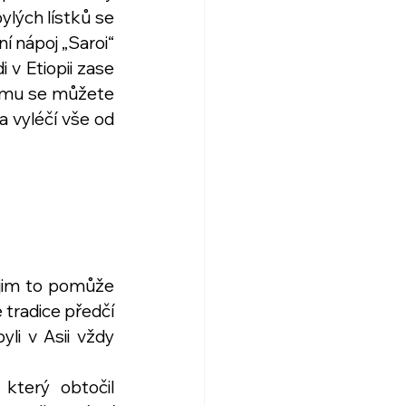
ylých lístků se 
í nápoj „Saroi“ 
v Etiopii zase 
namu se můžete 
 vyléčí vše od 
e jim to pomůže 
 tradice předčí 
li v Asii vždy 
terý obtočil 