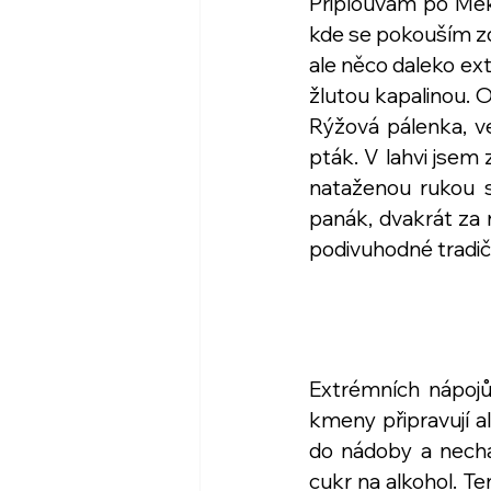
Připlouvám po Meko
kde se pokouším z
ale něco daleko ext
žlutou kapalinou. 
Rýžová pálenka, ve
pták. V lahvi jsem
nataženou rukou s
panák, dvakrát za n
podivuhodné tradičn
Extrémních nápojů
kmeny připravují a
do nádoby a nechaj
cukr na alkohol. Ten