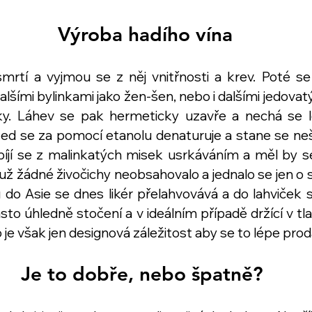
 Výroba hadího vína
mrtí a vyjmou se z něj vnitřnosti a krev. Poté se 
dalšími bylinkami jako žen-šen, nebo i dalšími jedovatý
žky. Láhev se pak hermeticky uzavře a nechá se lo
Jed se za pomocí etanolu denaturuje a stane se ne
opíjí se z malinkatých misek usrkáváním a měl by s
 už žádné živočichy neobsahovalo a jednalo se jen o 
ů do Asie se dnes likér přelahvovává a do lahviček s
asto úhledně stočení a v ideálním případě držící v t
o je však jen designová záležitost aby se to lépe prodá
Je to dobře, nebo špatně?