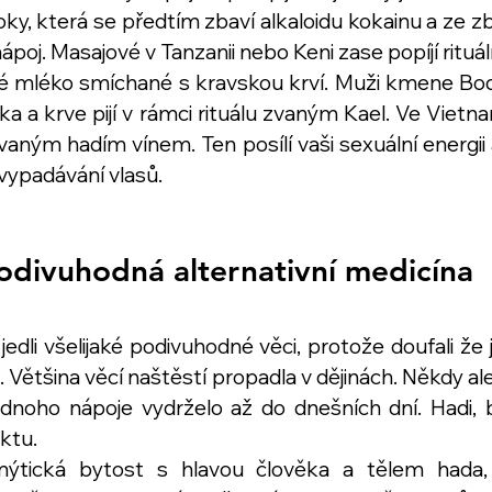
koky, která se předtím zbaví alkaloidu kokainu a ze zb
ápoj. Masajové v Tanzanii nebo Keni zase popíjí rituáln
é mléko smíchané s kravskou krví. Muži kmene Bodi 
ka a krve pijí v rámci rituálu zvaným Kael. Ve Viet
aným hadím vínem. Ten posílí vaši sexuální energii a
 vypadávání vlasů.
odivuhodná alternativní medicína
 a jedli všelijaké podivuhodné věci, protože doufali ž
. Většina věcí naštěstí propadla v dějinách. Někdy ale
ednoho nápoje vydrželo až do dnešních dní. Hadi, by
ktu. 
ýtická bytost s hlavou člověka a tělem hada, k