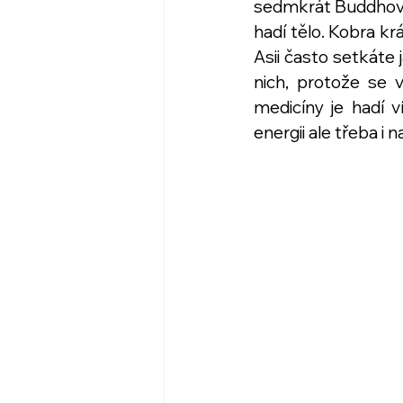
sedmkrát Buddhovo t
hadí tělo. Kobra kr
Asii často setkáte 
nich, protože se 
medicíny je hadí v
energii ale třeba i 